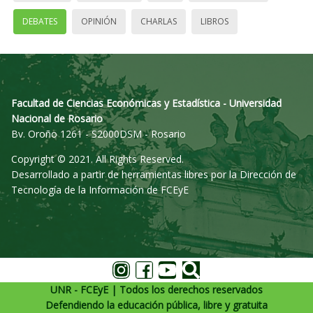
DEBATES
OPINIÓN
CHARLAS
LIBROS
Facultad de Ciencias Económicas y Estadística - Universidad
Nacional de Rosario
Bv. Oroño 1261 - S2000DSM - Rosario
Copyright © 2021. All Rights Reserved.
Desarrollado a partir de herramientas libres por la Dirección de
Tecnología de la Información de FCEyE
UNR - FCEyE | Todos los derechos reservados
Defendiendo la educación pública, libre y gratuita