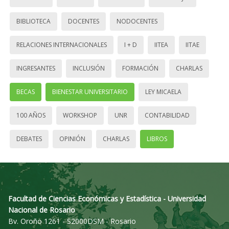
BIBLIOTECA
DOCENTES
NODOCENTES
RELACIONES INTERNACIONALES
I + D
IITEA
IITAE
INGRESANTES
INCLUSIÓN
FORMACIÓN
CHARLAS
BECAS
BIENESTAR UNIVERSITARIO
LEY MICAELA
100 AÑOS
WORKSHOP
UNR
CONTABILIDAD
DEBATES
OPINIÓN
CHARLAS
LIBROS
Facultad de Ciencias Económicas y Estadística - Universidad
Nacional de Rosario
Bv. Oroño 1261 - S2000DSM - Rosario