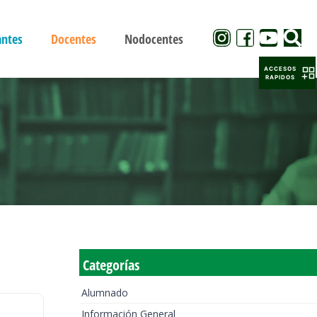
antes
Docentes
Nodocentes
ACCESOS
RAPIDOS
Categorías
Alumnado
Información General