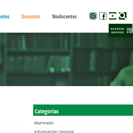
antes
Docentes
Nodocentes
ACCESOS
RAPIDOS
Categorías
Alumnado
Información General