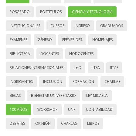
POSGRADO
POSTÍTULOS
CIENCIA Y TECNOLOGÍA
INSTITUCIONALES
CURSOS
INGRESO
GRADUADOS
EXÁMENES
GÉNERO
EFEMÉRIDES
HOMENAJES
BIBLIOTECA
DOCENTES
NODOCENTES
RELACIONES INTERNACIONALES
I + D
IITEA
IITAE
INGRESANTES
INCLUSIÓN
FORMACIÓN
CHARLAS
BECAS
BIENESTAR UNIVERSITARIO
LEY MICAELA
100 AÑOS
WORKSHOP
UNR
CONTABILIDAD
DEBATES
OPINIÓN
CHARLAS
LIBROS