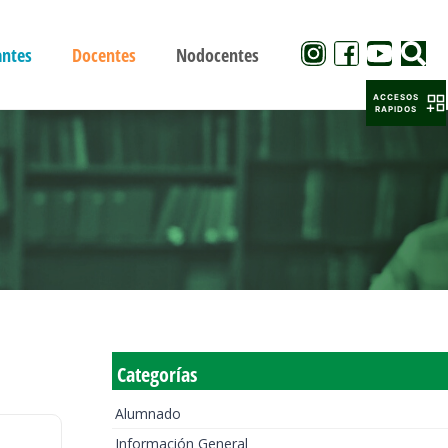
antes
Docentes
Nodocentes
ACCESOS
RAPIDOS
Categorías
Alumnado
Información General