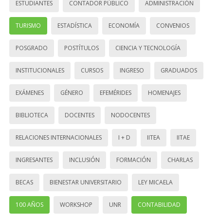
ESTUDIANTES
CONTADOR PÚBLICO
ADMINISTRACIÓN
TURISMO
ESTADÍSTICA
ECONOMÍA
CONVENIOS
POSGRADO
POSTÍTULOS
CIENCIA Y TECNOLOGÍA
INSTITUCIONALES
CURSOS
INGRESO
GRADUADOS
EXÁMENES
GÉNERO
EFEMÉRIDES
HOMENAJES
BIBLIOTECA
DOCENTES
NODOCENTES
RELACIONES INTERNACIONALES
I + D
IITEA
IITAE
INGRESANTES
INCLUSIÓN
FORMACIÓN
CHARLAS
BECAS
BIENESTAR UNIVERSITARIO
LEY MICAELA
100 AÑOS
WORKSHOP
UNR
CONTABILIDAD