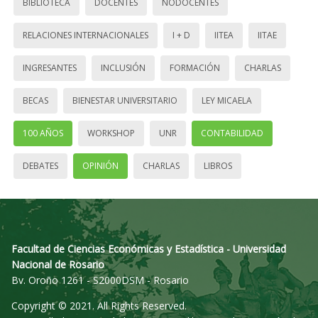
BIBLIOTECA
DOCENTES
NODOCENTES
RELACIONES INTERNACIONALES
I + D
IITEA
IITAE
INGRESANTES
INCLUSIÓN
FORMACIÓN
CHARLAS
BECAS
BIENESTAR UNIVERSITARIO
LEY MICAELA
100 AÑOS
WORKSHOP
UNR
CONTABILIDAD
DEBATES
OPINIÓN
CHARLAS
LIBROS
Facultad de Ciencias Económicas y Estadística - Universidad
Nacional de Rosario
Bv. Oroño 1261 - S2000DSM - Rosario
Copyright © 2021. All Rights Reserved.