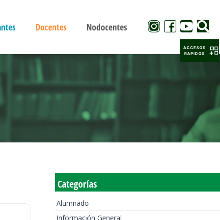
antes
Docentes
Nodocentes
ACCESOS
RAPIDOS
Categorías
Alumnado
Información General