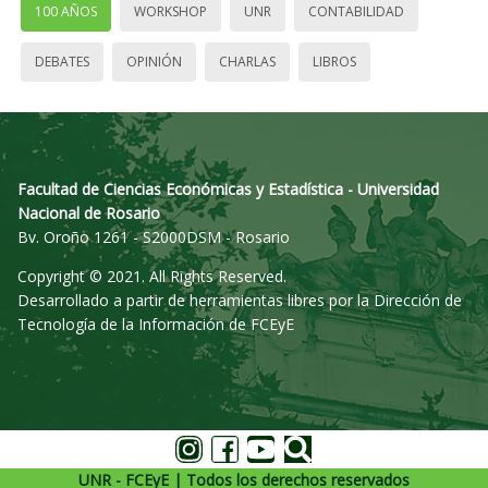
100 AÑOS
WORKSHOP
UNR
CONTABILIDAD
DEBATES
OPINIÓN
CHARLAS
LIBROS
Facultad de Ciencias Económicas y Estadística - Universidad
Nacional de Rosario
Bv. Oroño 1261 - S2000DSM - Rosario
Copyright © 2021. All Rights Reserved.
Desarrollado a partir de herramientas libres por la Dirección de
Tecnología de la Información de FCEyE
UNR - FCEyE | Todos los derechos reservados