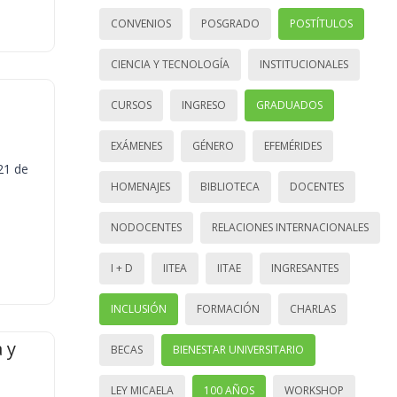
CONVENIOS
POSGRADO
POSTÍTULOS
CIENCIA Y TECNOLOGÍA
INSTITUCIONALES
CURSOS
INGRESO
GRADUADOS
EXÁMENES
GÉNERO
EFEMÉRIDES
21 de
HOMENAJES
BIBLIOTECA
DOCENTES
NODOCENTES
RELACIONES INTERNACIONALES
I + D
IITEA
IITAE
INGRESANTES
INCLUSIÓN
FORMACIÓN
CHARLAS
 y
BECAS
BIENESTAR UNIVERSITARIO
LEY MICAELA
100 AÑOS
WORKSHOP