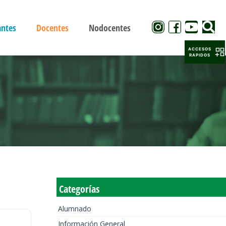
antes
Docentes
Nodocentes
ACCESOS
RAPIDOS
Categorías
Alumnado
Información General