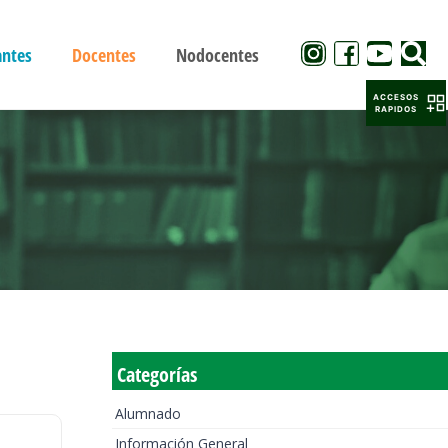
antes
Docentes
Nodocentes
ACCESOS
RAPIDOS
Categorías
Alumnado
Información General