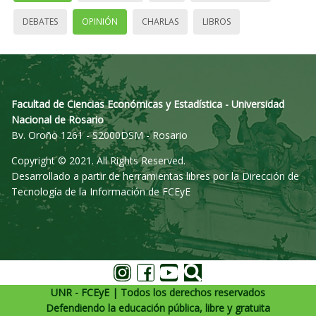
DEBATES
OPINIÓN
CHARLAS
LIBROS
Facultad de Ciencias Económicas y Estadística - Universidad
Nacional de Rosario
Bv. Oroño 1261 - S2000DSM - Rosario
Copyright © 2021. All Rights Reserved.
Desarrollado a partir de herramientas libres por la Dirección de
Tecnología de la Información de FCEyE
UNR - FCEyE | Todos los derechos reservados
Defendiendo la educación pública, libre y gratuita