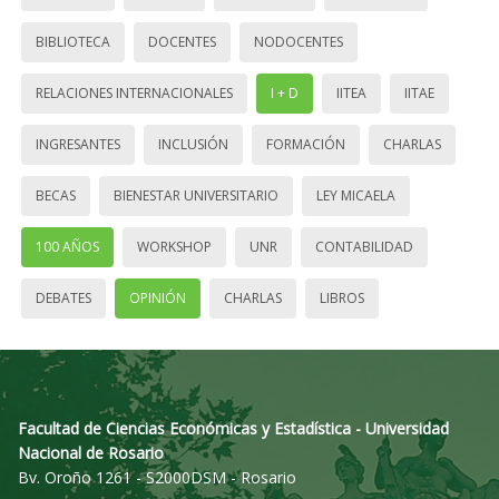
BIBLIOTECA
DOCENTES
NODOCENTES
RELACIONES INTERNACIONALES
I + D
IITEA
IITAE
INGRESANTES
INCLUSIÓN
FORMACIÓN
CHARLAS
BECAS
BIENESTAR UNIVERSITARIO
LEY MICAELA
100 AÑOS
WORKSHOP
UNR
CONTABILIDAD
DEBATES
OPINIÓN
CHARLAS
LIBROS
Facultad de Ciencias Económicas y Estadística - Universidad
Nacional de Rosario
Bv. Oroño 1261 - S2000DSM - Rosario