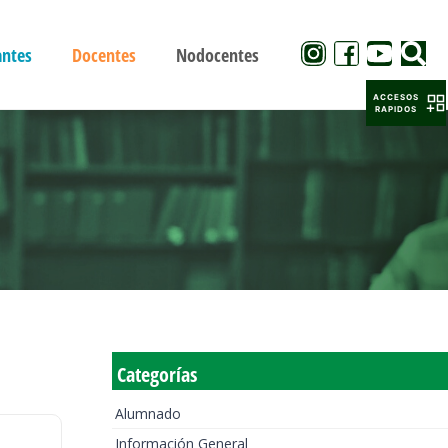
antes
Docentes
Nodocentes
ACCESOS
RAPIDOS
Categorías
Alumnado
Información General