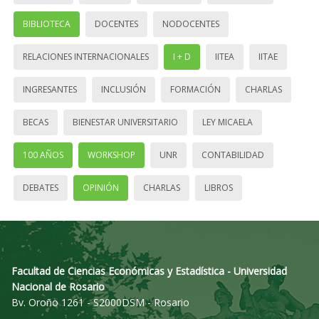
BIBLIOTECA
DOCENTES
NODOCENTES
RELACIONES INTERNACIONALES
I + D
IITEA
IITAE
INGRESANTES
INCLUSIÓN
FORMACIÓN
CHARLAS
BECAS
BIENESTAR UNIVERSITARIO
LEY MICAELA
100 AÑOS
WORKSHOP
UNR
CONTABILIDAD
DEBATES
OPINIÓN
CHARLAS
LIBROS
Facultad de Ciencias Económicas y Estadística - Universidad
Nacional de Rosario
Bv. Oroño 1261 - S2000DSM - Rosario