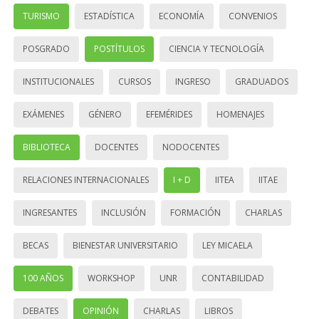
TURISMO
ESTADÍSTICA
ECONOMÍA
CONVENIOS
POSGRADO
POSTÍTULOS
CIENCIA Y TECNOLOGÍA
INSTITUCIONALES
CURSOS
INGRESO
GRADUADOS
EXÁMENES
GÉNERO
EFEMÉRIDES
HOMENAJES
BIBLIOTECA
DOCENTES
NODOCENTES
RELACIONES INTERNACIONALES
I + D
IITEA
IITAE
INGRESANTES
INCLUSIÓN
FORMACIÓN
CHARLAS
BECAS
BIENESTAR UNIVERSITARIO
LEY MICAELA
100 AÑOS
WORKSHOP
UNR
CONTABILIDAD
DEBATES
OPINIÓN
CHARLAS
LIBROS