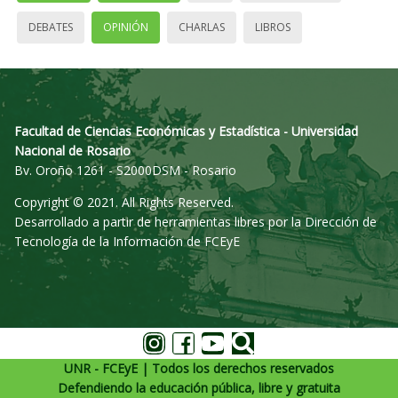
DEBATES
OPINIÓN
CHARLAS
LIBROS
Facultad de Ciencias Económicas y Estadística - Universidad
Nacional de Rosario
Bv. Oroño 1261 - S2000DSM - Rosario
Copyright © 2021. All Rights Reserved.
Desarrollado a partir de herramientas libres por la Dirección de
Tecnología de la Información de FCEyE
UNR - FCEyE | Todos los derechos reservados
Defendiendo la educación pública, libre y gratuita