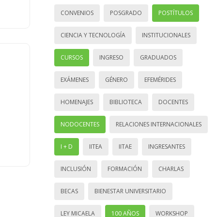
CONVENIOS
POSGRADO
POSTÍTULOS
CIENCIA Y TECNOLOGÍA
INSTITUCIONALES
CURSOS
INGRESO
GRADUADOS
EXÁMENES
GÉNERO
EFEMÉRIDES
HOMENAJES
BIBLIOTECA
DOCENTES
NODOCENTES
RELACIONES INTERNACIONALES
I + D
IITEA
IITAE
INGRESANTES
INCLUSIÓN
FORMACIÓN
CHARLAS
BECAS
BIENESTAR UNIVERSITARIO
LEY MICAELA
100 AÑOS
WORKSHOP