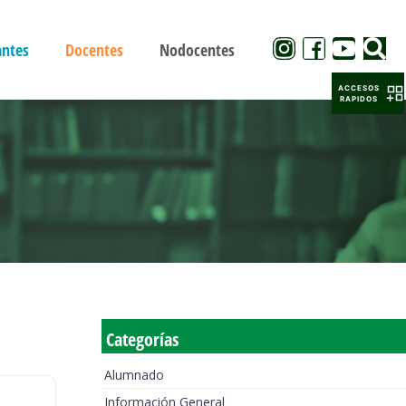
antes
Docentes
Nodocentes
ACCESOS
RAPIDOS
Categorías
Alumnado
Información General