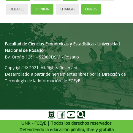
DEBATES
OPINIÓN
CHARLAS
LIBROS
Facultad de Ciencias Económicas y Estadística - Universidad
Nacional de Rosario
Bv. Oroño 1261 - S2000DSM - Rosario
Copyright © 2021. All Rights Reserved.
Desarrollado a partir de herramientas libres por la Dirección de
Tecnología de la Información de FCEyE
UNR - FCEyE | Todos los derechos reservados
Defendiendo la educación pública, libre y gratuita