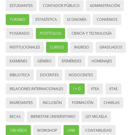
ESTUDIANTES
CONTADOR PÚBLICO
ADMINISTRACIÓN
TURISMO
ESTADÍSTICA
ECONOMÍA
CONVENIOS
POSGRADO
POSTÍTULOS
CIENCIA Y TECNOLOGÍA
INSTITUCIONALES
CURSOS
INGRESO
GRADUADOS
EXÁMENES
GÉNERO
EFEMÉRIDES
HOMENAJES
BIBLIOTECA
DOCENTES
NODOCENTES
RELACIONES INTERNACIONALES
I + D
IITEA
IITAE
INGRESANTES
INCLUSIÓN
FORMACIÓN
CHARLAS
BECAS
BIENESTAR UNIVERSITARIO
LEY MICAELA
100 AÑOS
WORKSHOP
UNR
CONTABILIDAD