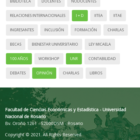
BIBLIOTECA
DOCENTES
NODOCENTES
RELACIONES INTERNACIONALES
I + D
IITEA
IITAE
INGRESANTES
INCLUSIÓN
FORMACIÓN
CHARLAS
BECAS
BIENESTAR UNIVERSITARIO
LEY MICAELA
100 AÑOS
WORKSHOP
UNR
CONTABILIDAD
DEBATES
OPINIÓN
CHARLAS
LIBROS
Facultad de Ciencias Económicas y Estadística - Universidad
Nacional de Rosario
Bv. Oroño 1261 - S2000DSM - Rosario
Copyright © 2021. All Rights Reserved.