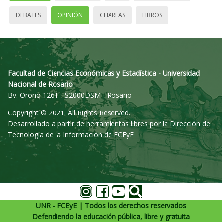
DEBATES
OPINIÓN
CHARLAS
LIBROS
Facultad de Ciencias Económicas y Estadística - Universidad
Nacional de Rosario
Bv. Oroño 1261 - S2000DSM - Rosario
Copyright © 2021. All Rights Reserved.
Desarrollado a partir de herramientas libres por la Dirección de
Tecnología de la Información de FCEyE
UNR - FCEyE | Todos los derechos reservados
Defendiendo la educación pública, libre y gratuita