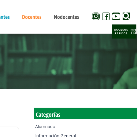
antes
Docentes
Nodocentes
ACCESOS
RAPIDOS
Categorías
Alumnado
Información General