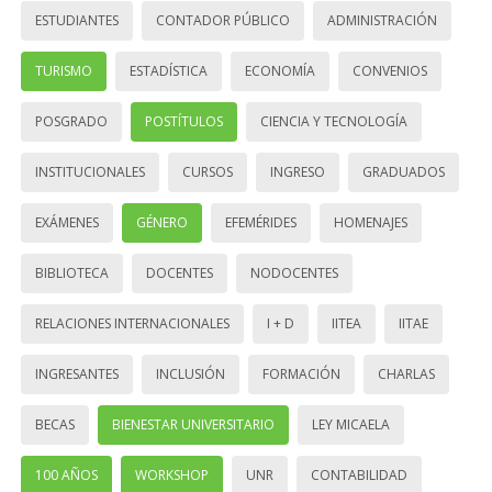
ESTUDIANTES
CONTADOR PÚBLICO
ADMINISTRACIÓN
TURISMO
ESTADÍSTICA
ECONOMÍA
CONVENIOS
POSGRADO
POSTÍTULOS
CIENCIA Y TECNOLOGÍA
INSTITUCIONALES
CURSOS
INGRESO
GRADUADOS
EXÁMENES
GÉNERO
EFEMÉRIDES
HOMENAJES
BIBLIOTECA
DOCENTES
NODOCENTES
RELACIONES INTERNACIONALES
I + D
IITEA
IITAE
INGRESANTES
INCLUSIÓN
FORMACIÓN
CHARLAS
BECAS
BIENESTAR UNIVERSITARIO
LEY MICAELA
100 AÑOS
WORKSHOP
UNR
CONTABILIDAD