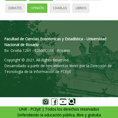
DEBATES
OPINIÓN
CHARLAS
LIBROS
Facultad de Ciencias Económicas y Estadística - Universidad
Nacional de Rosario
Bv. Oroño 1261 - S2000DSM - Rosario
Copyright © 2021. All Rights Reserved.
Desarrollado a partir de herramientas libres por la Dirección de
Tecnología de la Información de FCEyE
UNR - FCEyE | Todos los derechos reservados
Defendiendo la educación pública, libre y gratuita