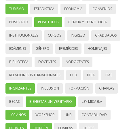
TURISMO
ESTADÍSTICA
ECONOMÍA
CONVENIOS
POSGRADO
POSTÍTULOS
CIENCIA Y TECNOLOGÍA
INSTITUCIONALES
CURSOS
INGRESO
GRADUADOS
EXÁMENES
GÉNERO
EFEMÉRIDES
HOMENAJES
BIBLIOTECA
DOCENTES
NODOCENTES
RELACIONES INTERNACIONALES
I + D
IITEA
IITAE
INGRESANTES
INCLUSIÓN
FORMACIÓN
CHARLAS
BECAS
BIENESTAR UNIVERSITARIO
LEY MICAELA
100 AÑOS
WORKSHOP
UNR
CONTABILIDAD
DEBATES
OPINIÓN
CHARLAS
LIBROS