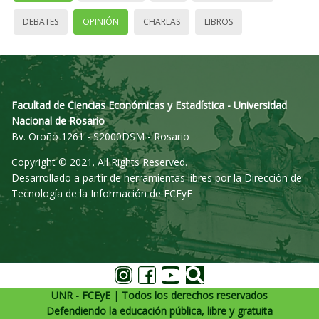
DEBATES
OPINIÓN
CHARLAS
LIBROS
Facultad de Ciencias Económicas y Estadística - Universidad
Nacional de Rosario
Bv. Oroño 1261 - S2000DSM - Rosario
Copyright © 2021. All Rights Reserved.
Desarrollado a partir de herramientas libres por la Dirección de
Tecnología de la Información de FCEyE
UNR - FCEyE | Todos los derechos reservados
Defendiendo la educación pública, libre y gratuita