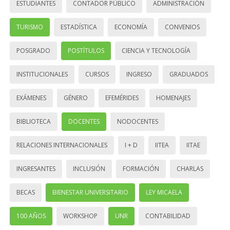
ESTUDIANTES
CONTADOR PÚBLICO
ADMINISTRACIÓN
TURISMO
ESTADÍSTICA
ECONOMÍA
CONVENIOS
POSGRADO
POSTÍTULOS
CIENCIA Y TECNOLOGÍA
INSTITUCIONALES
CURSOS
INGRESO
GRADUADOS
EXÁMENES
GÉNERO
EFEMÉRIDES
HOMENAJES
BIBLIOTECA
DOCENTES
NODOCENTES
RELACIONES INTERNACIONALES
I + D
IITEA
IITAE
INGRESANTES
INCLUSIÓN
FORMACIÓN
CHARLAS
BECAS
BIENESTAR UNIVERSITARIO
LEY MICAELA
100 AÑOS
WORKSHOP
UNR
CONTABILIDAD