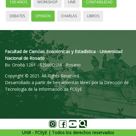
100 AÑOS
WORKSHOP
UNR
CONTABILIDAD
DEBATES
OPINIÓN
CHARLAS
LIBROS
Facultad de Ciencias Económicas y Estadística - Universidad
Nacional de Rosario
Bv. Oroño 1261 - S2000DSM - Rosario
Copyright © 2021. All Rights Reserved.
Desarrollado a partir de herramientas libres por la Dirección de
Tecnología de la Información de FCEyE
UNR - FCEyE | Todos los derechos reservados