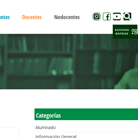
antes
Docentes
Nodocentes
ACCESOS
RAPIDOS
Categorías
Alumnado
Información General