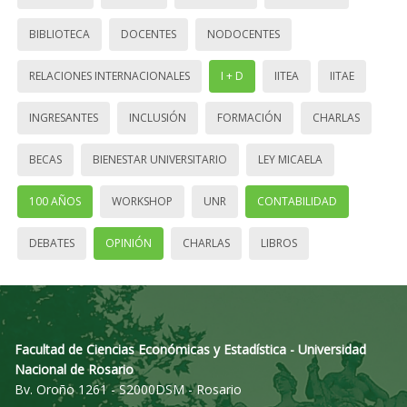
BIBLIOTECA
DOCENTES
NODOCENTES
RELACIONES INTERNACIONALES
I + D
IITEA
IITAE
INGRESANTES
INCLUSIÓN
FORMACIÓN
CHARLAS
BECAS
BIENESTAR UNIVERSITARIO
LEY MICAELA
100 AÑOS
WORKSHOP
UNR
CONTABILIDAD
DEBATES
OPINIÓN
CHARLAS
LIBROS
Facultad de Ciencias Económicas y Estadística - Universidad
Nacional de Rosario
Bv. Oroño 1261 - S2000DSM - Rosario