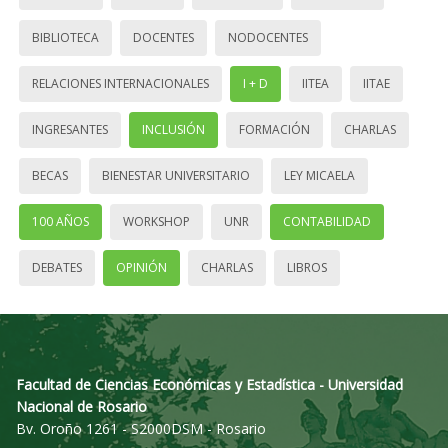
BIBLIOTECA
DOCENTES
NODOCENTES
RELACIONES INTERNACIONALES
I + D
IITEA
IITAE
INGRESANTES
INCLUSIÓN
FORMACIÓN
CHARLAS
BECAS
BIENESTAR UNIVERSITARIO
LEY MICAELA
100 AÑOS
WORKSHOP
UNR
CONTABILIDAD
DEBATES
OPINIÓN
CHARLAS
LIBROS
Facultad de Ciencias Económicas y Estadística - Universidad
Nacional de Rosario
Bv. Oroño 1261 - S2000DSM - Rosario