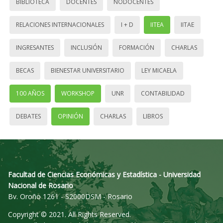
BIBLIOTECA
DOCENTES
NODOCENTES
RELACIONES INTERNACIONALES
I + D
IITEA
IITAE
INGRESANTES
INCLUSIÓN
FORMACIÓN
CHARLAS
BECAS
BIENESTAR UNIVERSITARIO
LEY MICAELA
100 AÑOS
WORKSHOP
UNR
CONTABILIDAD
DEBATES
OPINIÓN
CHARLAS
LIBROS
Facultad de Ciencias Económicas y Estadística - Universidad
Nacional de Rosario
Bv. Oroño 1261 - S2000DSM - Rosario
Copyright © 2021. All Rights Reserved.