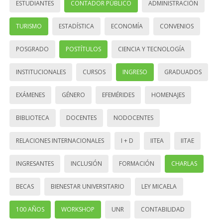
ESTUDIANTES
CONTADOR PÚBLICO
ADMINISTRACIÓN
TURISMO
ESTADÍSTICA
ECONOMÍA
CONVENIOS
POSGRADO
POSTÍTULOS
CIENCIA Y TECNOLOGÍA
INSTITUCIONALES
CURSOS
INGRESO
GRADUADOS
EXÁMENES
GÉNERO
EFEMÉRIDES
HOMENAJES
BIBLIOTECA
DOCENTES
NODOCENTES
RELACIONES INTERNACIONALES
I + D
IITEA
IITAE
INGRESANTES
INCLUSIÓN
FORMACIÓN
CHARLAS
BECAS
BIENESTAR UNIVERSITARIO
LEY MICAELA
100 AÑOS
WORKSHOP
UNR
CONTABILIDAD