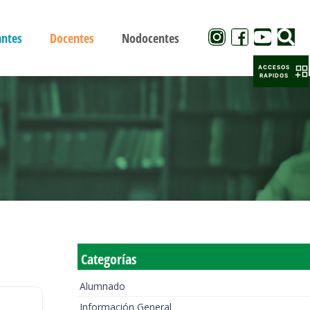
antes
Docentes
Nodocentes
ACCESOS
RAPIDOS
Categorías
Alumnado
Información General