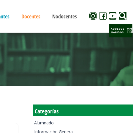
antes
Docentes
Nodocentes
ACCESOS
RAPIDOS
Categorías
Alumnado
Información General