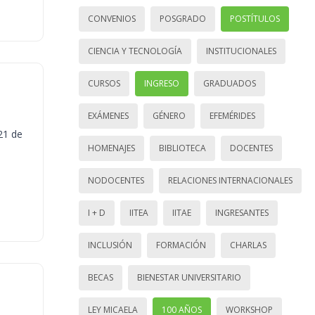
CONVENIOS
POSGRADO
POSTÍTULOS
CIENCIA Y TECNOLOGÍA
INSTITUCIONALES
CURSOS
INGRESO
GRADUADOS
EXÁMENES
GÉNERO
EFEMÉRIDES
21 de
HOMENAJES
BIBLIOTECA
DOCENTES
NODOCENTES
RELACIONES INTERNACIONALES
I + D
IITEA
IITAE
INGRESANTES
INCLUSIÓN
FORMACIÓN
CHARLAS
BECAS
BIENESTAR UNIVERSITARIO
LEY MICAELA
100 AÑOS
WORKSHOP