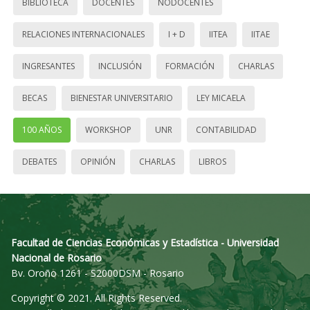
BIBLIOTECA
DOCENTES
NODOCENTES
RELACIONES INTERNACIONALES
I + D
IITEA
IITAE
INGRESANTES
INCLUSIÓN
FORMACIÓN
CHARLAS
BECAS
BIENESTAR UNIVERSITARIO
LEY MICAELA
100 AÑOS
WORKSHOP
UNR
CONTABILIDAD
DEBATES
OPINIÓN
CHARLAS
LIBROS
Facultad de Ciencias Económicas y Estadística - Universidad
Nacional de Rosario
Bv. Oroño 1261 - S2000DSM - Rosario
Copyright © 2021. All Rights Reserved.