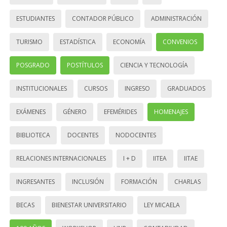
ESTUDIANTES
CONTADOR PÚBLICO
ADMINISTRACIÓN
TURISMO
ESTADÍSTICA
ECONOMÍA
CONVENIOS
POSGRADO
POSTÍTULOS
CIENCIA Y TECNOLOGÍA
INSTITUCIONALES
CURSOS
INGRESO
GRADUADOS
EXÁMENES
GÉNERO
EFEMÉRIDES
HOMENAJES
BIBLIOTECA
DOCENTES
NODOCENTES
RELACIONES INTERNACIONALES
I + D
IITEA
IITAE
INGRESANTES
INCLUSIÓN
FORMACIÓN
CHARLAS
BECAS
BIENESTAR UNIVERSITARIO
LEY MICAELA