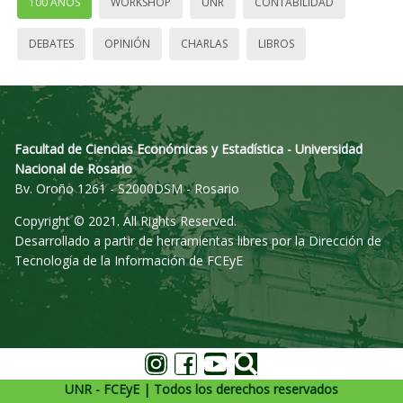
100 AÑOS
WORKSHOP
UNR
CONTABILIDAD
DEBATES
OPINIÓN
CHARLAS
LIBROS
Facultad de Ciencias Económicas y Estadística - Universidad
Nacional de Rosario
Bv. Oroño 1261 - S2000DSM - Rosario
Copyright © 2021. All Rights Reserved.
Desarrollado a partir de herramientas libres por la Dirección de
Tecnología de la Información de FCEyE
UNR - FCEyE | Todos los derechos reservados