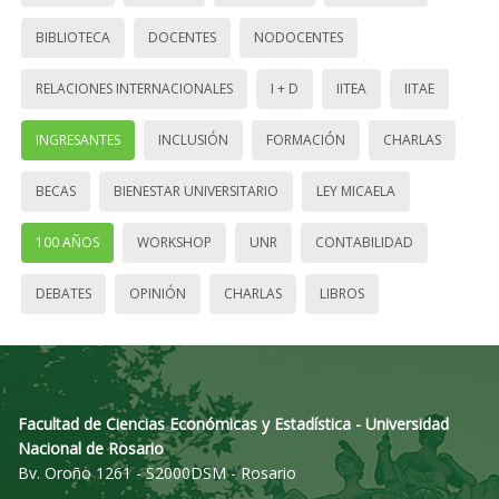
BIBLIOTECA
DOCENTES
NODOCENTES
RELACIONES INTERNACIONALES
I + D
IITEA
IITAE
INGRESANTES
INCLUSIÓN
FORMACIÓN
CHARLAS
BECAS
BIENESTAR UNIVERSITARIO
LEY MICAELA
100 AÑOS
WORKSHOP
UNR
CONTABILIDAD
DEBATES
OPINIÓN
CHARLAS
LIBROS
Facultad de Ciencias Económicas y Estadística - Universidad
Nacional de Rosario
Bv. Oroño 1261 - S2000DSM - Rosario