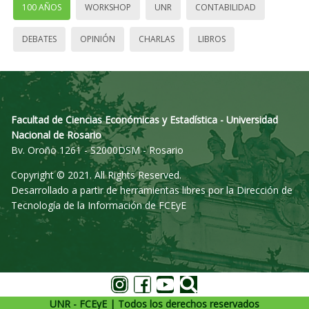
100 AÑOS
WORKSHOP
UNR
CONTABILIDAD
DEBATES
OPINIÓN
CHARLAS
LIBROS
Facultad de Ciencias Económicas y Estadística - Universidad
Nacional de Rosario
Bv. Oroño 1261 - S2000DSM - Rosario
Copyright © 2021. All Rights Reserved.
Desarrollado a partir de herramientas libres por la Dirección de
Tecnología de la Información de FCEyE
UNR - FCEyE | Todos los derechos reservados