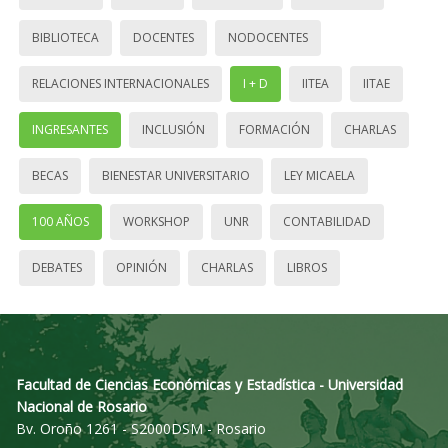
BIBLIOTECA
DOCENTES
NODOCENTES
RELACIONES INTERNACIONALES
I + D
IITEA
IITAE
INGRESANTES
INCLUSIÓN
FORMACIÓN
CHARLAS
BECAS
BIENESTAR UNIVERSITARIO
LEY MICAELA
100 AÑOS
WORKSHOP
UNR
CONTABILIDAD
DEBATES
OPINIÓN
CHARLAS
LIBROS
Facultad de Ciencias Económicas y Estadística - Universidad
Nacional de Rosario
Bv. Oroño 1261 - S2000DSM - Rosario