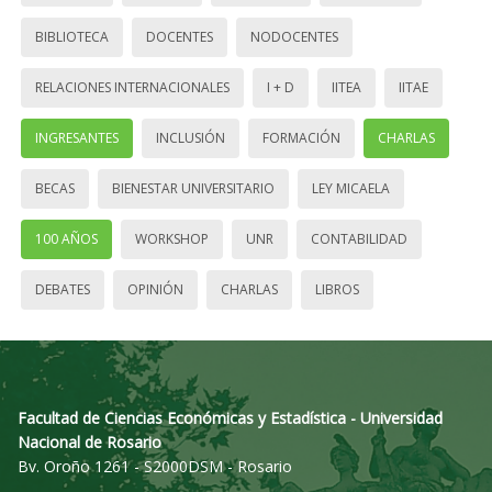
BIBLIOTECA
DOCENTES
NODOCENTES
RELACIONES INTERNACIONALES
I + D
IITEA
IITAE
INGRESANTES
INCLUSIÓN
FORMACIÓN
CHARLAS
BECAS
BIENESTAR UNIVERSITARIO
LEY MICAELA
100 AÑOS
WORKSHOP
UNR
CONTABILIDAD
DEBATES
OPINIÓN
CHARLAS
LIBROS
Facultad de Ciencias Económicas y Estadística - Universidad
Nacional de Rosario
Bv. Oroño 1261 - S2000DSM - Rosario