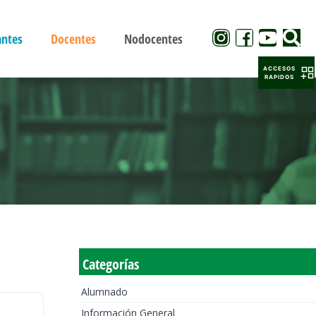
antes
Docentes
Nodocentes
ACCESOS
RAPIDOS
Categorías
Alumnado
Información General