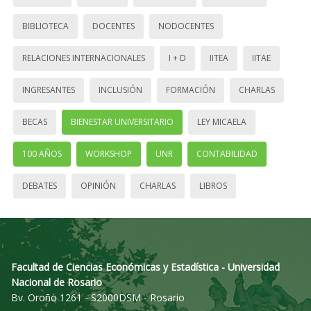
BIBLIOTECA
DOCENTES
NODOCENTES
RELACIONES INTERNACIONALES
I + D
IITEA
IITAE
INGRESANTES
INCLUSIÓN
FORMACIÓN
CHARLAS
BECAS
BIENESTAR UNIVERSITARIO
LEY MICAELA
100 AÑOS
WORKSHOP
UNR
CONTABILIDAD
DEBATES
OPINIÓN
CHARLAS
LIBROS
Facultad de Ciencias Económicas y Estadística - Universidad
Nacional de Rosario
Bv. Oroño 1261 - S2000DSM - Rosario