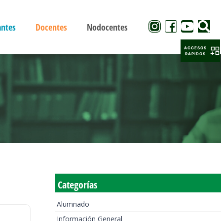
antes
Docentes
Nodocentes
ACCESOS
RAPIDOS
Categorías
Alumnado
Información General