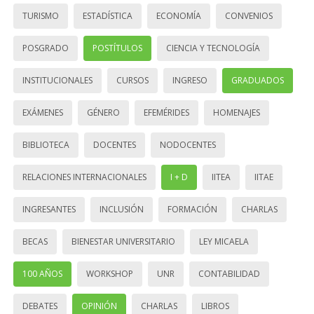
TURISMO
ESTADÍSTICA
ECONOMÍA
CONVENIOS
POSGRADO
POSTÍTULOS
CIENCIA Y TECNOLOGÍA
INSTITUCIONALES
CURSOS
INGRESO
GRADUADOS
EXÁMENES
GÉNERO
EFEMÉRIDES
HOMENAJES
BIBLIOTECA
DOCENTES
NODOCENTES
RELACIONES INTERNACIONALES
I + D
IITEA
IITAE
INGRESANTES
INCLUSIÓN
FORMACIÓN
CHARLAS
BECAS
BIENESTAR UNIVERSITARIO
LEY MICAELA
100 AÑOS
WORKSHOP
UNR
CONTABILIDAD
DEBATES
OPINIÓN
CHARLAS
LIBROS