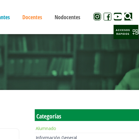
antes
Docentes
Nodocentes
ACCESOS
RAPIDOS
Categorías
Alumnado
Información General