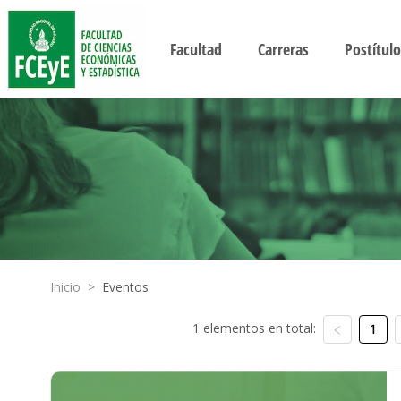
Facultad
Carreras
Postítulo
Inicio
>
Eventos
1 elementos en total:
1