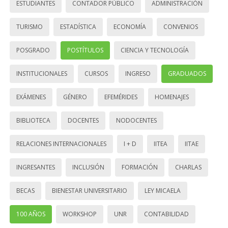
ESTUDIANTES
CONTADOR PÚBLICO
ADMINISTRACIÓN
TURISMO
ESTADÍSTICA
ECONOMÍA
CONVENIOS
POSGRADO
POSTÍTULOS
CIENCIA Y TECNOLOGÍA
INSTITUCIONALES
CURSOS
INGRESO
GRADUADOS
EXÁMENES
GÉNERO
EFEMÉRIDES
HOMENAJES
BIBLIOTECA
DOCENTES
NODOCENTES
RELACIONES INTERNACIONALES
I + D
IITEA
IITAE
INGRESANTES
INCLUSIÓN
FORMACIÓN
CHARLAS
BECAS
BIENESTAR UNIVERSITARIO
LEY MICAELA
100 AÑOS
WORKSHOP
UNR
CONTABILIDAD