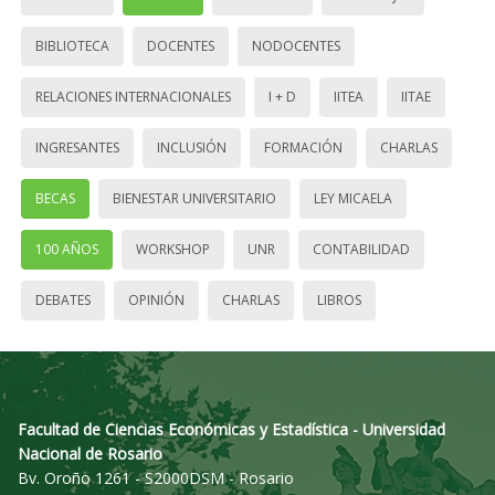
BIBLIOTECA
DOCENTES
NODOCENTES
RELACIONES INTERNACIONALES
I + D
IITEA
IITAE
INGRESANTES
INCLUSIÓN
FORMACIÓN
CHARLAS
BECAS
BIENESTAR UNIVERSITARIO
LEY MICAELA
100 AÑOS
WORKSHOP
UNR
CONTABILIDAD
DEBATES
OPINIÓN
CHARLAS
LIBROS
Facultad de Ciencias Económicas y Estadística - Universidad
Nacional de Rosario
Bv. Oroño 1261 - S2000DSM - Rosario