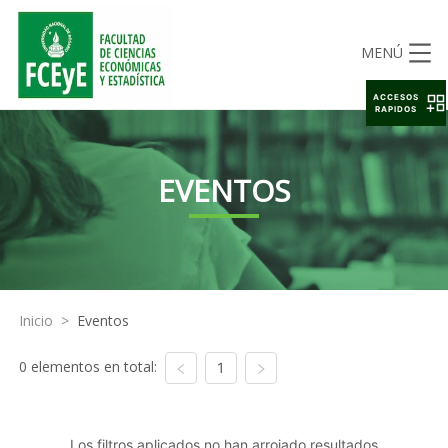
MENÚ
ACCESOS
RAPIDOS
EVENTOS
Inicio
>
Eventos
0 elementos en total:
1
Los filtros aplicados no han arrojado resultados