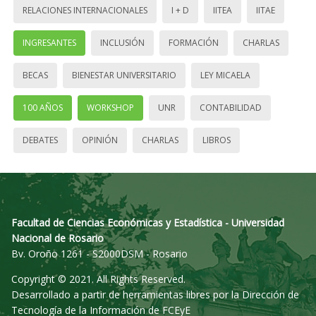
RELACIONES INTERNACIONALES
I + D
IITEA
IITAE
INGRESANTES
INCLUSIÓN
FORMACIÓN
CHARLAS
BECAS
BIENESTAR UNIVERSITARIO
LEY MICAELA
100 AÑOS
WORKSHOP
UNR
CONTABILIDAD
DEBATES
OPINIÓN
CHARLAS
LIBROS
Facultad de Ciencias Económicas y Estadística - Universidad
Nacional de Rosario
Bv. Oroño 1261 - S2000DSM - Rosario
Copyright © 2021. All Rights Reserved.
Desarrollado a partir de herramientas libres por la Dirección de
Tecnología de la Información de FCEyE