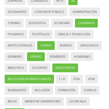
JORNADAS
CONGRESOS
IIATA
IIE
ESTUDIANTES
CONTADOR PÚBLICO
ADMINISTRACIÓN
TURISMO
ESTADÍSTICA
ECONOMÍA
CONVENIOS
POSGRADO
POSTÍTULOS
CIENCIA Y TECNOLOGÍA
INSTITUCIONALES
CURSOS
INGRESO
GRADUADOS
EXÁMENES
GÉNERO
EFEMÉRIDES
HOMENAJES
BIBLIOTECA
DOCENTES
NODOCENTES
RELACIONES INTERNACIONALES
I + D
IITEA
IITAE
INGRESANTES
INCLUSIÓN
FORMACIÓN
CHARLAS
BECAS
BIENESTAR UNIVERSITARIO
LEY MICAELA